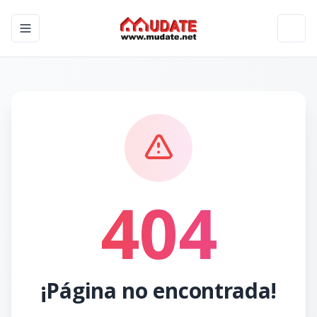
Toggle navigation menu
Toggl
404
¡Página no encontrada!