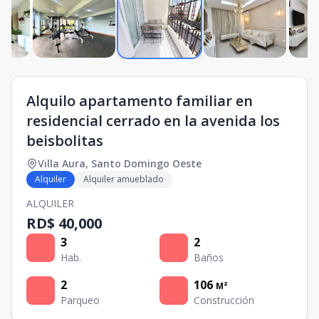
Alquilo apartamento familiar en
residencial cerrado en la avenida los
beisbolitas
Villa Aura
,
Santo Domingo Oeste
Alquiler
Alquiler amueblado
ALQUILER
RD$ 40,000
3
2
Hab.
Baños
2
106
M²
Parqueo
Construcción