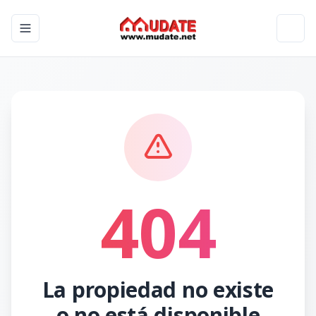
Toggle navigation menu
Toggl
404
La propiedad no existe
o no está disponible