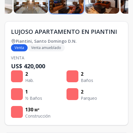
LUJOSO APARTAMENTO EN PIANTINI
Piantini
,
Santo Domingo D.N.
Venta
Venta amueblado
VENTA
US$ 420,000
2
2
Hab.
Baños
1
2
½ Baños
Parqueo
130
M²
Construcción