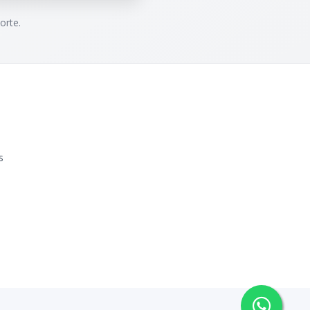
orte.
s