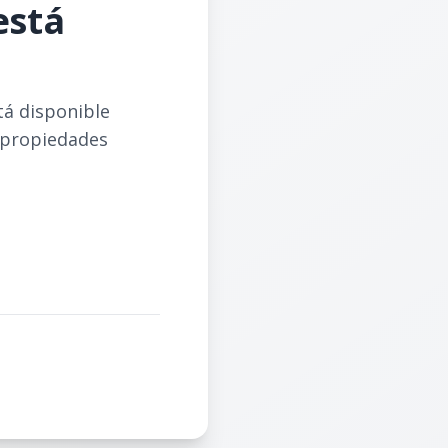
está
tá disponible
 propiedades