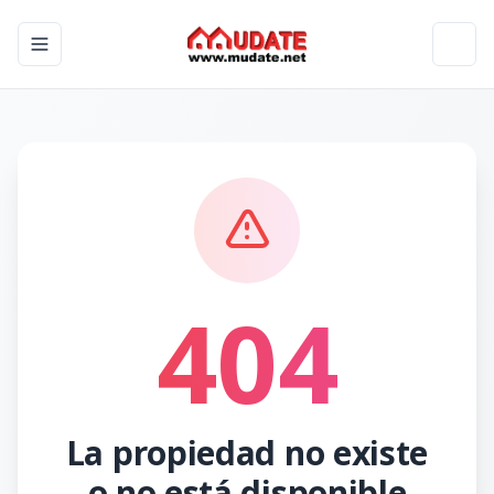
Toggle navigation menu
Toggl
404
La propiedad no existe
o no está disponible