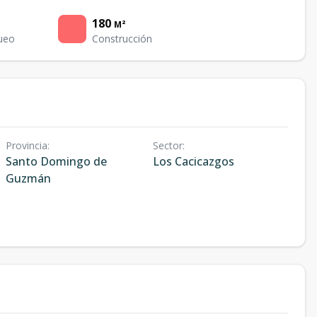
180
M²
ueo
Construcción
Provincia
:
Sector
:
Santo Domingo de
Los Cacicazgos
Guzmán