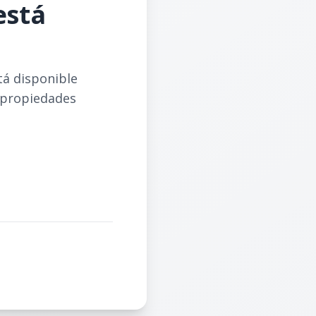
está
tá disponible
 propiedades