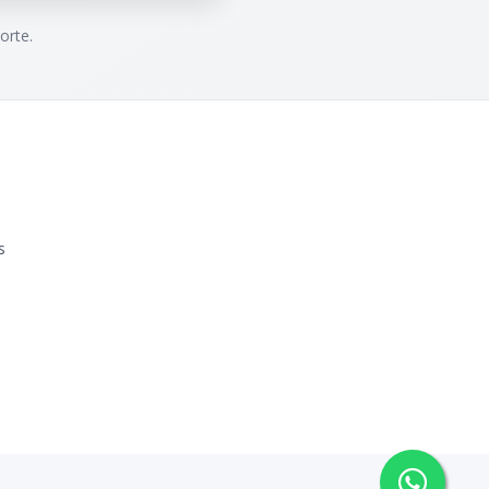
orte.
s