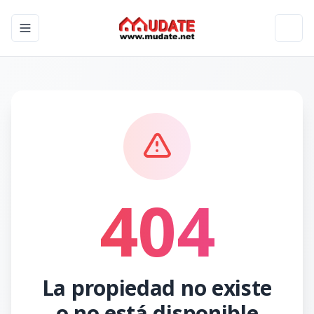
Toggle navigation menu
Toggl
404
La propiedad no existe
o no está disponible