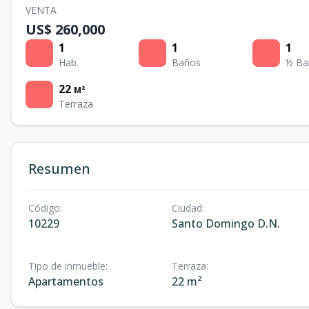
VENTA
US$ 260,000
1
1
1
Hab.
Baños
½ Ba
22
M²
Terraza
Resumen
Código
:
Ciudad
:
10229
Santo Domingo D.N.
Tipo de inmueble
:
Terraza
:
Apartamentos
22 m²