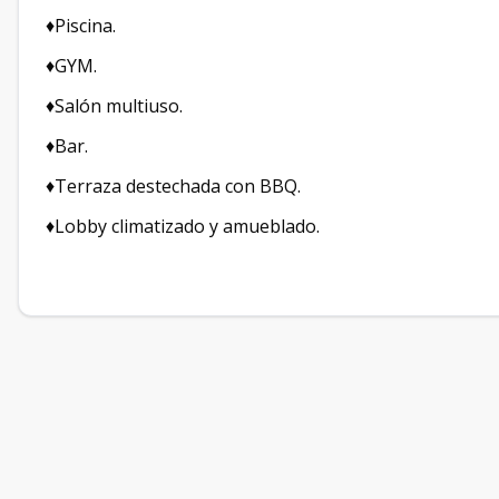
♦️Piscina.
♦️GYM.
♦️Salón multiuso.
♦️Bar.
♦️Terraza destechada con BBQ.
♦️Lobby climatizado y amueblado.