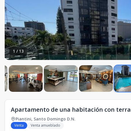
1
/
13
Apartamento de una habitación con terraz
Piantini
,
Santo Domingo D.N.
Venta
Venta amueblado