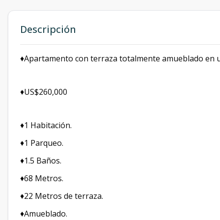
Descripción
♦️Apartamento con terraza totalmente amueblado en una
♦️US$260,000
♦️1 Habitación.
♦️1 Parqueo.
♦️1.5 Baños.
♦️68 Metros.
♦️22 Metros de terraza.
♦️Amueblado.