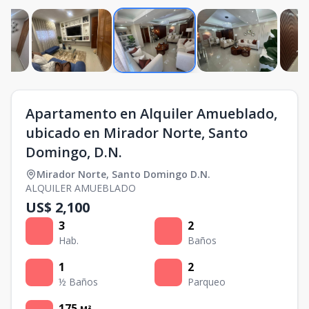
Apartamento en Alquiler Amueblado,
ubicado en Mirador Norte, Santo
Domingo, D.N.
Mirador Norte
,
Santo Domingo D.N.
ALQUILER AMUEBLADO
US$ 2,100
3
2
Hab.
Baños
1
2
½ Baños
Parqueo
175