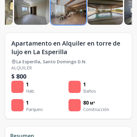
Apartamento en Alquiler en torre de
lujo en La Esperilla
La Esperilla
,
Santo Domingo D.N.
ALQUILER
$ 800
1
1
Hab.
Baños
1
80
M²
Parqueo
Construcción
Resumen