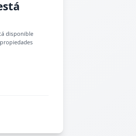
está
tá disponible
 propiedades