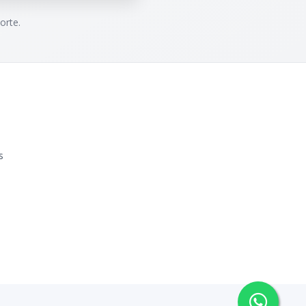
orte.
s