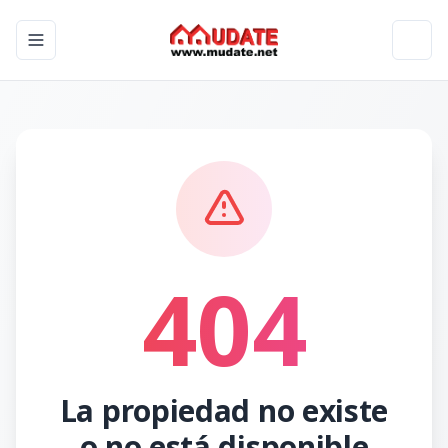
Toggle navigation menu
Toggl
404
La propiedad no existe
o no está disponible