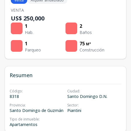
Venta
Alquiler amueblado
VENTA
US$ 250,000
1
2
Hab.
Baños
1
75
M²
Parqueo
Construcción
Resumen
Código
:
Ciudad
:
8318
Santo Domingo D.N.
Provincia
:
Sector
:
Santo Domingo de Guzmán
Piantini
Tipo de inmueble
:
Apartamentos