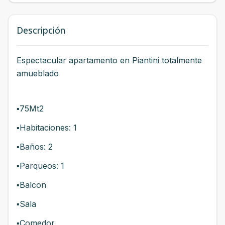
Descripción
Espectacular apartamento en Piantini totalmente
amueblado
▪️75Mt2
▪️Habitaciones: 1
▪️Baños: 2
▪️Parqueos: 1
▪️Balcon
▪️Sala
▪️Comedor