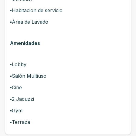
▪️Habitacion de servicio
▪️Área de Lavado
Amenidades
▪️Lobby
▪️Salón Multiuso
▪️Cine
▪️2 Jacuzzi
▪️Gym
▪️Terraza