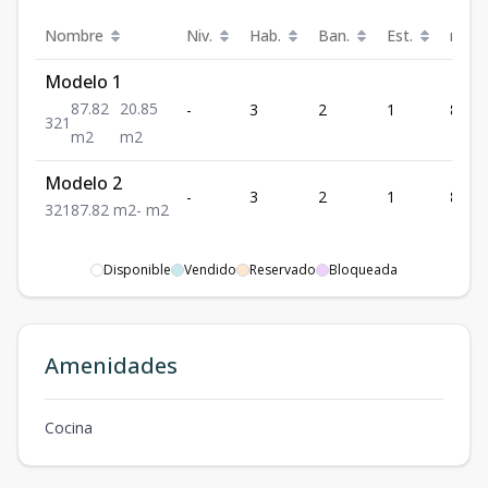
Nombre
Niv.
Hab.
Ban.
Est.
m²
Modelo 1
87.82
20.85
-
3
2
1
87.82
3
2
1
m2
m2
Modelo 2
-
3
2
1
87.82
3
2
1
87.82
m2
-
m2
Disponible
Vendido
Reservado
Bloqueada
Amenidades
Cocina