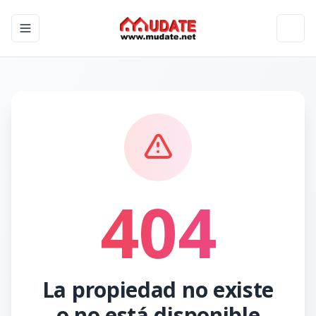
Toggle navigation menu
Toggl
404
La propiedad no existe
o no está disponible