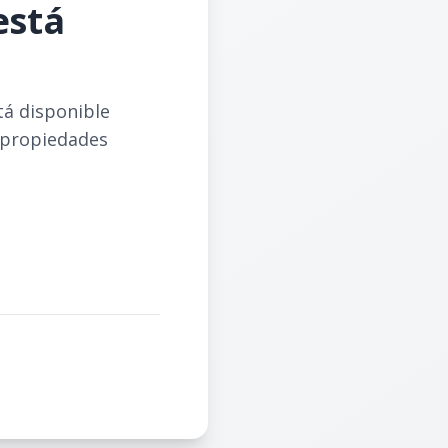
está
tá disponible
 propiedades