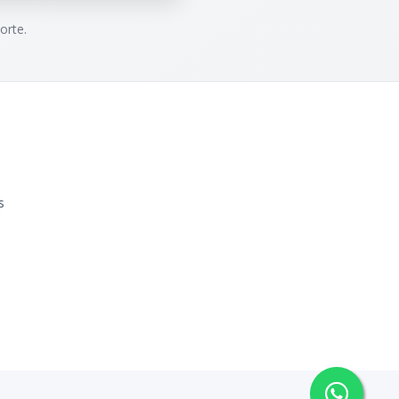
orte.
s