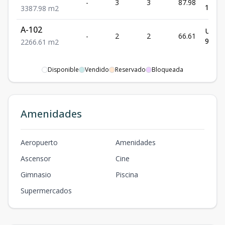
-
3
3
87.98
129,7
3
3
87.98
m2
A-102
US$
-
2
2
66.61
98,24
2
2
66.61
m2
Disponible
Vendido
Reservado
Bloqueada
Amenidades
Aeropuerto
Amenidades
Ascensor
Cine
Gimnasio
Piscina
Supermercados