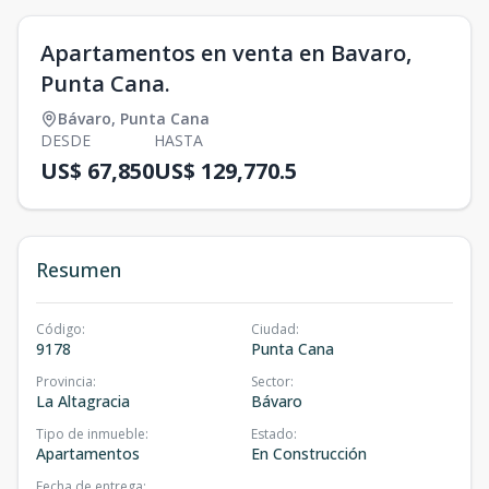
Apartamentos en venta en Bavaro,
Punta Cana.
Bávaro
,
Punta Cana
DESDE
HASTA
US$ 67,850
US$ 129,770.5
Resumen
Código
:
Ciudad
:
9178
Punta Cana
Provincia
:
Sector
:
La Altagracia
Bávaro
Tipo de inmueble
:
Estado
:
Apartamentos
En Construcción
Fecha de entrega
: