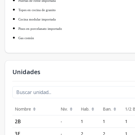
Puertas de roble importada
Topes en cocina de granito
Cocina modular importada
Pisos en porcelanato importado
Gas común
Unidades
Nombre
Niv.
Hab.
Ban.
1/2 
2B
-
1
1
1
3E
-
2
2
1