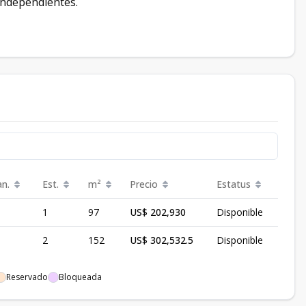
 independientes.
an.
Est.
m²
Precio
Estatus
1
97
US$ 202,930
Disponible
2
152
US$ 302,532.5
Disponible
Reservado
Bloqueada