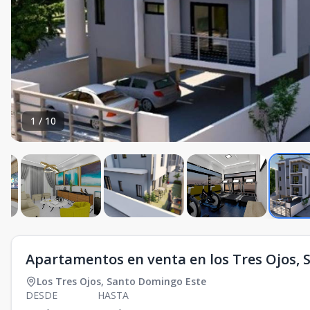
1
/
10
Apartamentos en venta en los Tres Ojos, 
Los Tres Ojos
,
Santo Domingo Este
DESDE
HASTA