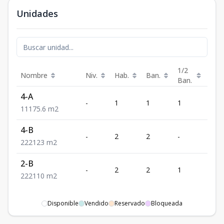
Unidades
1/2
Nombre
Niv.
Hab.
Ban.
Est.
Ban.
4-A
-
1
1
1
1
1
1
1
75.6
m2
4-B
-
2
2
-
2
2
2
2
123
m2
2-B
-
2
2
1
2
2
2
2
110
m2
Disponible
Vendido
Reservado
Bloqueada