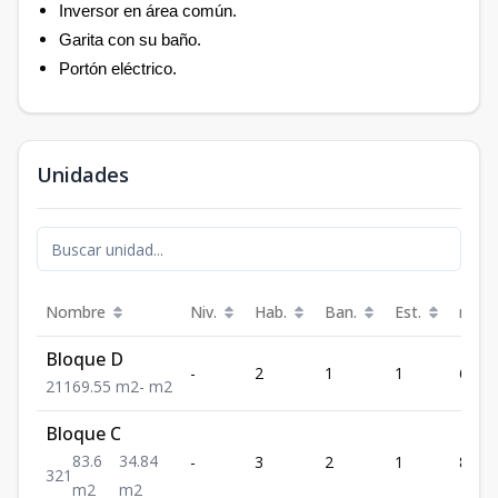
Inversor en área común.
Garita con su baño.
Portón eléctrico.
Unidades
Nombre
Niv.
Hab.
Ban.
Est.
m²
Bloque D
-
2
1
1
69.55
2
1
1
69.55
m2
-
m2
Bloque C
83.6
34.84
-
3
2
1
83.6
3
2
1
m2
m2