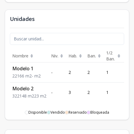
Unidades
1/2
Nombre
Niv.
Hab.
Ban.
Est.
Ban.
Modelo 1
-
2
2
1
1
2
2
1
66
m2
-
m2
Modelo 2
-
3
2
1
2
3
2
2
148
m2
23
m2
Disponible
Vendido
Reservado
Bloqueada