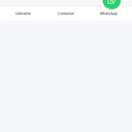
Llámame
Contactar
WhatsApp
Tu Inmobiliaria en Internet
Política de Privacidad
Propiedades Exclusivas
©
2026
Mudate
,
Todos los derechos reservados