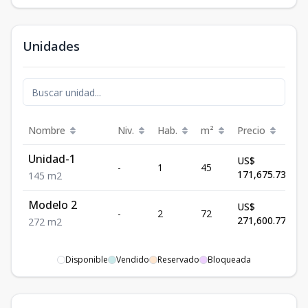
Unidades
Nombre
Niv.
Hab.
m²
Precio
Es
Unidad-1
US$
-
1
45
Di
171,675.73
1
45
m2
Modelo 2
US$
-
2
72
Di
271,600.77
2
72
m2
Disponible
Vendido
Reservado
Bloqueada