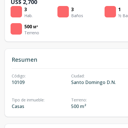
US$ 2,700
3
3
1
Hab.
Baños
½ Ba
500
M²
Terreno
Resumen
Código
:
Ciudad
:
10109
Santo Domingo D.N.
Tipo de inmueble
:
Terreno
:
Casas
500 m²