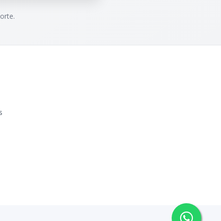
orte.
s