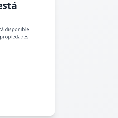
está
tá disponible
 propiedades