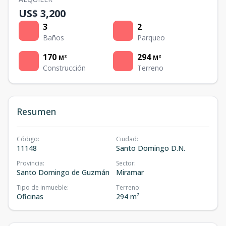
US$ 3,200
3
2
Baños
Parqueo
170
294
M²
M²
Construcción
Terreno
Resumen
Código
:
Ciudad
:
11148
Santo Domingo D.N.
Provincia
:
Sector
:
Santo Domingo de Guzmán
Miramar
Tipo de inmueble
:
Terreno
:
Oficinas
294 m²