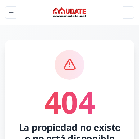
Toggle navigation menu
Toggl
404
La propiedad no existe
o no está disponible