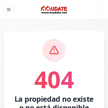
Toggle navigation menu
Toggl
404
La propiedad no existe
o no está disponible