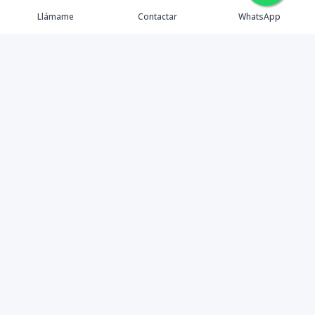
Llámame
Contactar
WhatsApp
Tu Inmobiliaria en Internet
Política de Privacidad
Propiedades Exclusivas
©
2026
Mudate
,
Todos los derechos reservados