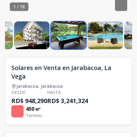
1
/
18
Solares en Venta en Jarabacoa, La
Vega
Jarabacoa
,
Jarabacoa
DESDE
HASTA
RD$ 948,290
RD$ 3,241,324
450
M²
Terreno