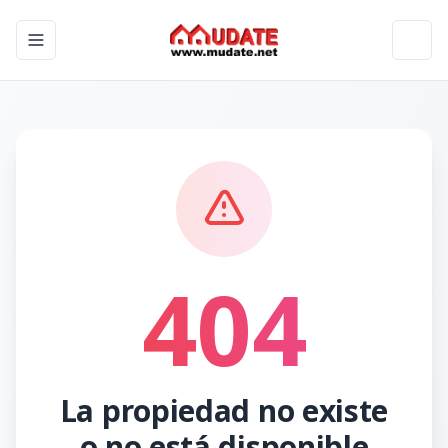
Toggle navigation menu
Toggl
404
La propiedad no existe
o no está disponible