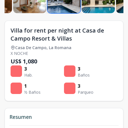
Villa for rent per night at Casa de
Campo Resort & Villas
Casa De Campo
,
La Romana
X NOCHE
US$ 1,080
3
3
Hab.
Baños
1
3
½ Baños
Parqueo
Resumen