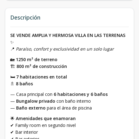
Descripción
SE VENDE AMPLIA Y HERMOSA VILLA EN LAS TERRENAS
✨
📍
Paraíso, confort y exclusividad en un solo lugar
🏡
1250 m² de terreno
🏗
800 m² de construcción
🛏
7 habitaciones en total
🚿
8 baños
— Casa principal con
6 habitaciones y 6 baños
—
Bungalow privado
con baño interno
—
Baño externo
para el área de piscina
🌟
Amenidades que enamoran
✔ Family room en segundo nivel
✔ Bar interior
✔ Bar exterior