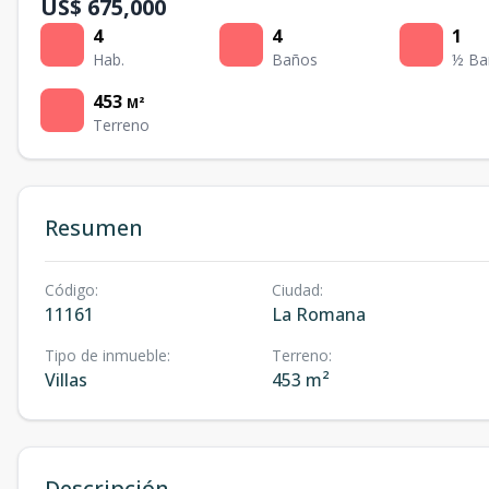
US$ 675,000
4
4
1
Hab.
Baños
½ Ba
453
M²
Terreno
Resumen
Código
:
Ciudad
:
11161
La Romana
Tipo de inmueble
:
Terreno
:
Villas
453 m²
Descripción