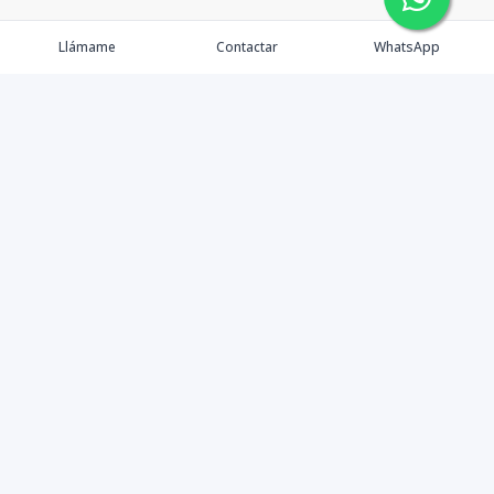
Llámame
Contactar
WhatsApp
Tu Inmobiliaria en Internet
Política de Privacidad
Propiedades Exclusivas
©
2026
Mudate
,
Todos los derechos reservados