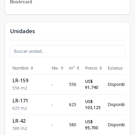
Boulevard
Unidades
Nombre
Niv.
m²
Precio
Estatus
LR-159
US$
-
556
Disponible
91,740
556
m2
LR-171
US$
-
625
Disponible
103,125
625
m2
LR-42
US$
-
580
Disponible
95,700
580
m2