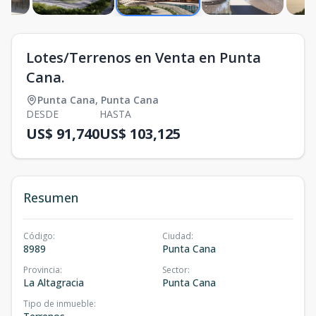
Lotes/Terrenos en Venta en Punta
Cana.
Punta Cana
,
Punta Cana
DESDE
HASTA
US$ 91,740
US$ 103,125
Resumen
Código
:
Ciudad
:
8989
Punta Cana
Provincia
:
Sector
:
La Altagracia
Punta Cana
Tipo de inmueble
: