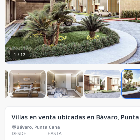
1
/
12
Villas en venta ubicadas en Bávaro, Punta
Bávaro
,
Punta Cana
DESDE
HASTA