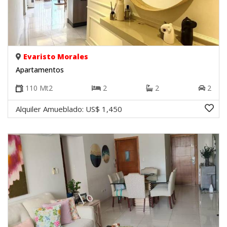
Evaristo Morales
Apartamentos
110
Mt2
2
2
2
Alquiler Amueblado:
US$ 1,450