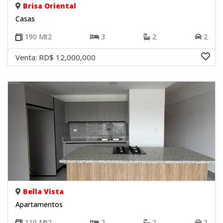
Brisa Oriental
Casas
190
Mt2
3
2
2
Venta:
RD$ 12,000,000
Bella Vista
Apartamentos
110
Mt2
2
2
2