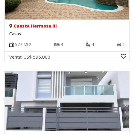
Cuesta Hermosa III
Casas
577
Mt2
4
4
2
Venta:
US$ 595,000