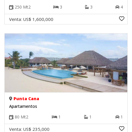
250
Mt2
3
3
4
Venta:
US$ 1,600,000
Punta Cana
Apartamentos
80
Mt2
1
1
1
Venta:
US$ 235,000