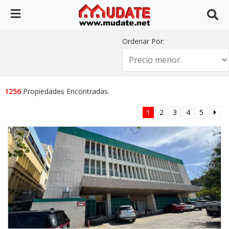
Ordenar Por:
1256
Propiedades Encontradas.
1
2
3
4
5