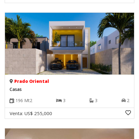
Prado Oriental
Casas
196
Mt2
3
3
2
Venta:
US$ 255,000