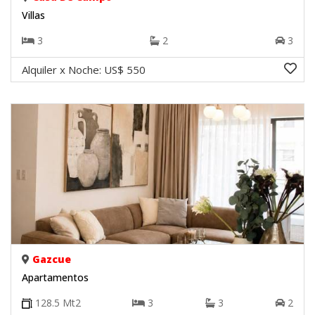
Villas
3
2
3
Alquiler x Noche:
US$ 550
Gazcue
Apartamentos
128.5
Mt2
3
3
2