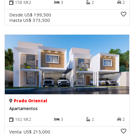
158
Mt2
3
2
2
Desde
US$ 199,500
Hasta
US$ 373,500
Prado Oriental
Apartamentos
162
Mt2
3
2
2
Venta:
US$ 215,000